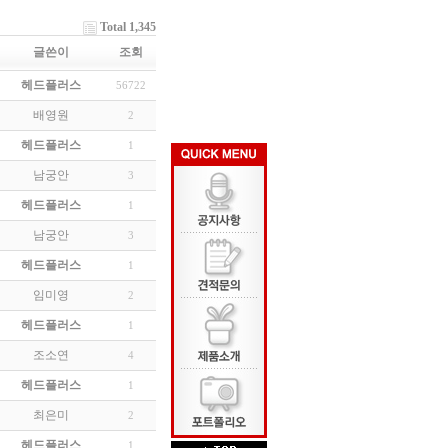
Total 1,345
글쓴이
조회
헤드플러스
56722
배영원
2
헤드플러스
1
남궁안
3
헤드플러스
1
남궁안
3
헤드플러스
1
임미영
2
헤드플러스
1
조소연
4
헤드플러스
1
최은미
2
헤드플러스
1