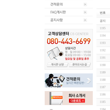
번호
공지
1195
1194
1193
1192
1191
1190
1189
1188
1187
1186
1185
1184